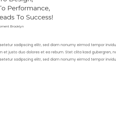
To Performance,
eads To Success!
pment Brooklyn
setetur sadipscing elitr, sed diam nonumy eirmod tempor invid
m et justo duo dolores et ea rebum. Stet clita kasd gubergren, 
setetur sadipscing elitr, sed diam nonumy eirmod tempor invid
m et justo duo dolores et ea rebum. Stet clita kasd gubergren, 
b-Heading
setetur sadipscing elitr, sed diam nonumy eirmod tempor invid
am
et justo duo dolores et ea rebum. Stet clita kasd gubergren, 