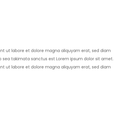
unt ut labore et dolore magna aliquyam erat, sed diam
no sea takimata sanctus est Lorem ipsum dolor sit amet.
unt ut labore et dolore magna aliquyam erat, sed diam
no sea takimata sanctus est Lorem ipsum dolor sit amet.
unt ut labore et dolore magna aliquyam erat, sed diam
no sea takimata sanctus est
Lorem ipsum dolor
sit amet.