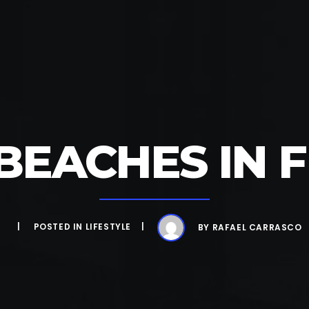
 BEACHES IN 
POSTED IN
LIFESTYLE
BY
RAFAEL CARRASCO