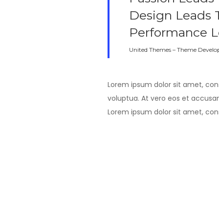
Design Leads 
Performance L
United Themes – Theme Develo
Lorem ipsum dolor sit amet, con
voluptua. At vero eos et accusa
Lorem ipsum dolor sit amet, con
voluptua. At vero eos et accusa
A Large Su
Lorem ipsum dolor sit amet, con
voluptua.
At vero eos et accus
A Smaller Sub-Heading